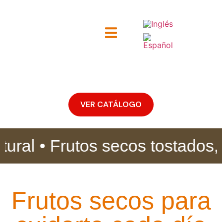
ntacto
VER CATÁLOGO
atural • Frutos secos tostados, f
Frutos secos para