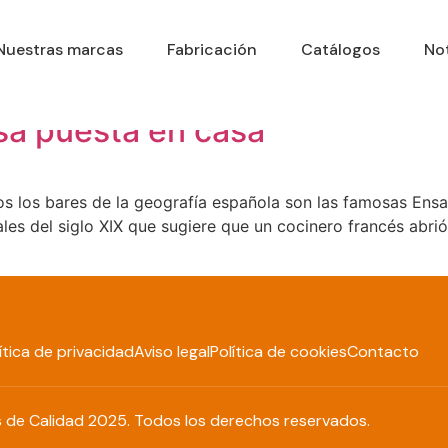
Nuestras marcas
Fabricación
Catálogos
Not
2020
usa puesta en casa
s los bares de la geografía española son las famosas Ensala
ales del siglo XIX que sugiere que un cocinero francés abri
ítica de privacidad
Aviso legal
Política de cookies
Contacto
 de Calidad 2025. Todos los derechos reservados.