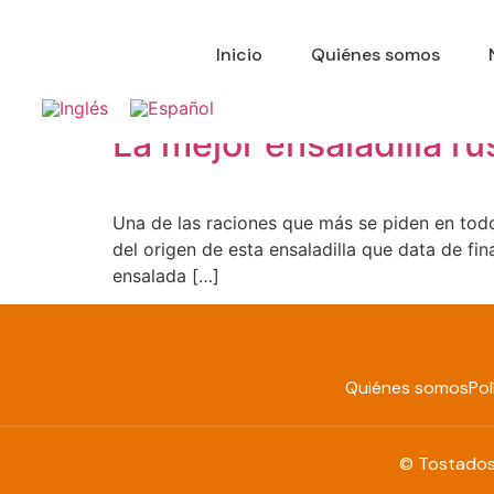
Inicio
Quiénes somos
Mes:
septiembre 
La mejor ensaladilla r
Una de las raciones que más se piden en todo
del origen de esta ensaladilla que data de fin
ensalada […]
Quiénes somos
Pol
© Tostados