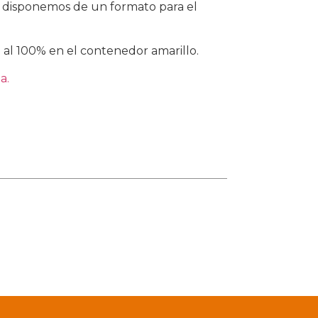
 disponemos de un formato para el
Fr
en
dest
 al 100% en el contenedor amarillo.
tra
a.
c
enc