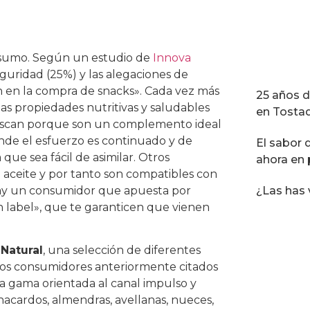
onsumo. Según un estudio de
Innova
seguridad (25%) y las alegaciones de
n en la compra de snacks». Cada vez más
25 años 
as propiedades nutritivas y saludables
en Tosta
 buscan porque son un complemento ideal
ónde el esfuerzo es continuado y de
El sabor 
ue sea fácil de asimilar. Otros
ahora en 
i aceite y por tanto son compatibles con
 hay un consumidor que apuesta por
¿Las has 
ean label», que te garanticen que vienen
 Natural
, una selección de diferentes
los consumidores anteriormente citados
a gama orientada al canal impulso y
acardos, almendras, avellanas, nueces,