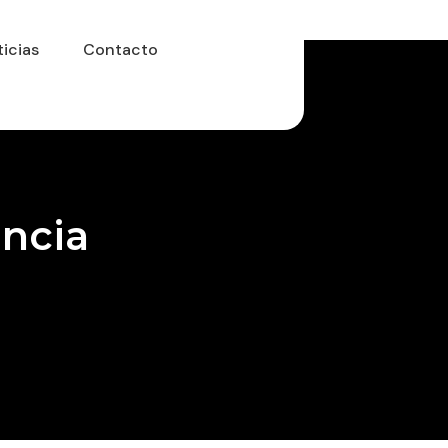
icias
Contacto
encia