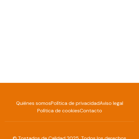
Frutos secos, patatas fritas, encurtidos y conservas
que destacan por su calidad, sabor y tradición.
Descubre el surtido completo que ofrecemos y
encuentra la solución perfecta para tu negocio.
Quiénes somos
Política de privacidad
Aviso legal
Política de cookies
Contacto
© Tostados de Calidad 2025. Todos los derechos