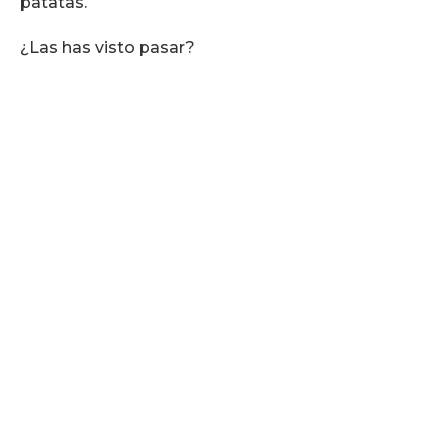
patatas.
¿Las has visto pasar?
Frutos secos, patatas fritas, encurtidos y conservas
que destacan por su calidad, sabor y tradición.
Descubre el surtido completo que ofrecemos y
encuentra la solución perfecta para tu negocio.